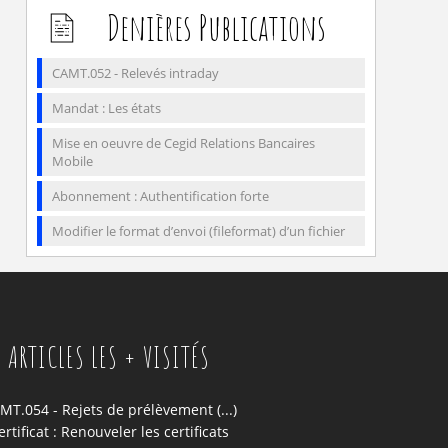
Denières Publications
CAMT.052 - Relevés intraday
Mandat : Les états
Mise en oeuvre de Cegid Relations Bancaires
Mobile
Abonnement : Authentification forte
Modifier le format d’envoi (fileformat) d’un fichier
ARTICLES LES + VISITÉS
MT.054 - Rejets de prélèvement (...)
ertificat : Renouveler les certificats