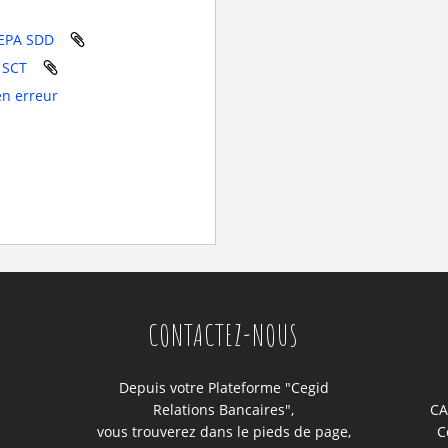
t SEPA SDD
PA SCT
e en erreur
CONTACTEZ-NOUS
Depuis votre Plateforme "Cegid
Relations Bancaires",
CA
vous trouverez dans le pieds de page,
C