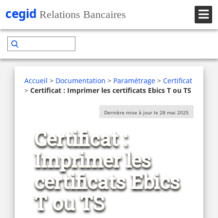
Accueil
>
Documentation
>
Paramétrage
>
Certificat
>
Certificat : Imprimer les certificats Ebics T ou TS
Dernière mise à jour le 28 mai 2025
Certificat :
Imprimer les
certificats Ebics
T ou TS