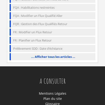
FQA : Habilitations restreintes
FQA : Modifier un Flux Qualifié Aller
FQR : Gestion des Flux Qualifiés Retour
FR : Modifier un Flux Retour
FR : Planifier un Flux Retour
Prélèvement SDD : Date d’échéance
... Afficher tous les articles ...
A CONSULTER
Mentions Légales
Plan du site
Glossaire